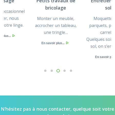
Petits travaux de
Entretien de vos
bricolage
sols
el
Monter un meuble,
Moquette, tapis,
.
accrocher un tableau,
parquets, plastiques,
une tringle…
carrelés…
Quelques soit le type de
En savoir plus...
sol, on s’en occupe !
En savoir plus...
1
2
3
4
5
N’hésitez pas à nous contacter, quelque soit votre